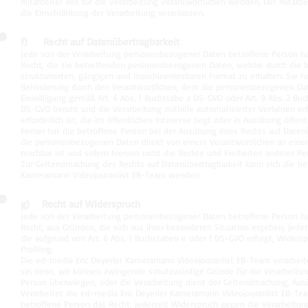
Mitarbeiter des für die Verarbeitung Verantwortlichen wenden. Der Mitarb
die Einschränkung der Verarbeitung veranlassen.
f) Recht auf Datenübertragbarkeit
Jede von der Verarbeitung personenbezogener Daten betroffene Person h
Recht, die sie betreffenden personenbezogenen Daten, welche durch die b
strukturierten, gängigen und maschinenlesbaren Format zu erhalten. Sie 
Behinderung durch den Verantwortlichen, dem die personenbezogenen Daten
Einwilligung gemäß Art. 6 Abs. 1 Buchstabe a DS-GVO oder Art. 9 Abs. 2 B
DS-GVO beruht und die Verarbeitung mithilfe automatisierter Verfahren er
erforderlich ist, die im öffentlichen Interesse liegt oder in Ausübung öffe
Ferner hat die betroffene Person bei der Ausübung ihres Rechts auf Daten
die personenbezogenen Daten direkt von einem Verantwortlichen an einen
machbar ist und sofern hiervon nicht die Rechte und Freiheiten anderer Pe
Zur Geltendmachung des Rechts auf Datenübertragbarkeit kann sich die bet
Kameramann Videojouranlist EB-Team wenden.
g) Recht auf Widerspruch
Jede von der Verarbeitung personenbezogener Daten betroffene Person h
Recht, aus Gründen, die sich aus ihrer besonderen Situation ergeben, jed
die aufgrund von Art. 6 Abs. 1 Buchstaben e oder f DS-GVO erfolgt, Widers
Profiling.
Die ed-media Eric Deyerler Kameramann Videojouranlist EB-Team verarbei
sei denn, wir können zwingende schutzwürdige Gründe für die Verarbeitun
Person überwiegen, oder die Verarbeitung dient der Geltendmachung, Aus
Verarbeitet die ed-media Eric Deyerler Kameramann Videojouranlist EB-T
betroffene Person das Recht, jederzeit Widerspruch gegen die Verarbei