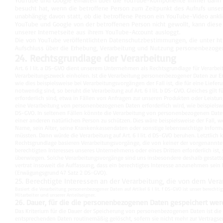
YouTube und Google erhalten über die YouTube-Komponente immer dann ein
besucht hat, wenn die betroffene Person zum Zeitpunkt des Aufrufs unserer
unabhängig davon statt, ob die betroffene Person ein YouTube-Video anklic
YouTube und Google von der betroffenen Person nicht gewollt, kann diese 
unserer Internetseite aus ihrem YouTube-Account ausloggt.
Die von YouTube veröffentlichten Datenschutzbestimmungen, die unter
ht
Aufschluss über die Erhebung, Verarbeitung und Nutzung personenbezoge
24. Rechtsgrundlage der Verarbeitung
Art. 6 I lit. a DS-GVO dient unserem Unternehmen als Rechtsgrundlage für Verarbe
Verarbeitungszweck einholen. Ist die Verarbeitung personenbezogener Daten zur Erfü
wie dies beispielsweise bei Verarbeitungsvorgängen der Fall ist, die für eine Lief
notwendig sind, so beruht die Verarbeitung auf Art. 6 I lit. b DS-GVO. Gleiches gi
erforderlich sind, etwa in Fällen von Anfragen zur unseren Produkten oder Leistu
eine Verarbeitung von personenbezogenen Daten erforderlich wird, wie beispielsweise 
DS-GVO. In seltenen Fällen könnte die Verarbeitung von personenbezogenen Daten
einer anderen natürlichen Person zu schützen. Dies wäre beispielsweise der Fall,
Name, sein Alter, seine Krankenkassendaten oder sonstige lebenswichtige Inform
müssten. Dann würde die Verarbeitung auf Art. 6 I lit. d DS-GVO beruhen. Letztlich 
Rechtsgrundlage basieren Verarbeitungsvorgänge, die von keiner der vorgenannte
berechtigten Interesses unseres Unternehmens oder eines Dritten erforderlich ist,
überwiegen. Solche Verarbeitungsvorgänge sind uns insbesondere deshalb gestatte
vertrat insoweit die Auffassung, dass ein berechtigtes Interesse anzunehmen sein
(Erwägungsgrund 47 Satz 2 DS-GVO).
25. Berechtigte Interessen an der Verarbeitung, die von dem Ver
Basiert die Verarbeitung personenbezogener Daten auf Artikel 6 I lit. f DS-GVO ist unser berecht
Mitarbeiter und unserer Anteilseigner.
26. Dauer, für die die personenbezogenen Daten gespeichert we
Das Kriterium für die Dauer der Speicherung von personenbezogenen Daten ist die j
entsprechenden Daten routinemäßig gelöscht, sofern sie nicht mehr zur Vertragser