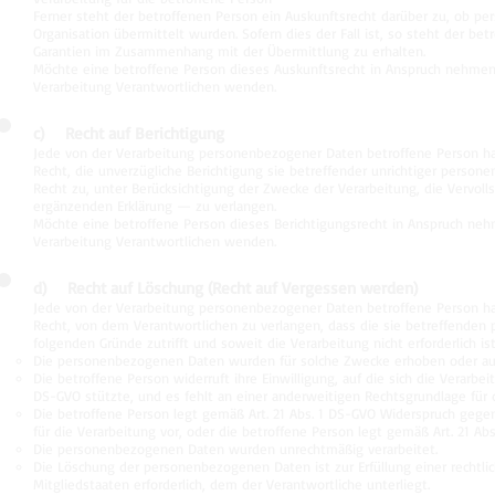
Ferner steht der betroffenen Person ein Auskunftsrecht darüber zu, ob pe
Organisation übermittelt wurden. Sofern dies der Fall ist, so steht der b
Garantien im Zusammenhang mit der Übermittlung zu erhalten.
Möchte eine betroffene Person dieses Auskunftsrecht in Anspruch nehmen, k
Verarbeitung Verantwortlichen wenden.
c) Recht auf Berichtigung
Jede von der Verarbeitung personenbezogener Daten betroffene Person h
Recht, die unverzügliche Berichtigung sie betreffender unrichtiger person
Recht zu, unter Berücksichtigung der Zwecke der Verarbeitung, die Vervo
ergänzenden Erklärung — zu verlangen.
Möchte eine betroffene Person dieses Berichtigungsrecht in Anspruch nehme
Verarbeitung Verantwortlichen wenden.
d) Recht auf Löschung (Recht auf Vergessen werden)
Jede von der Verarbeitung personenbezogener Daten betroffene Person h
Recht, von dem Verantwortlichen zu verlangen, dass die sie betreffenden
folgenden Gründe zutrifft und soweit die Verarbeitung nicht erforderlich ist
Die personenbezogenen Daten wurden für solche Zwecke erhoben oder auf 
Die betroffene Person widerruft ihre Einwilligung, auf die sich die Verarbe
DS-GVO stützte, und es fehlt an einer anderweitigen Rechtsgrundlage für d
Die betroffene Person legt gemäß Art. 21 Abs. 1 DS-GVO Widerspruch gegen
für die Verarbeitung vor, oder die betroffene Person legt gemäß Art. 21 A
Die personenbezogenen Daten wurden unrechtmäßig verarbeitet.
Die Löschung der personenbezogenen Daten ist zur Erfüllung einer rechtl
Mitgliedstaaten erforderlich, dem der Verantwortliche unterliegt.