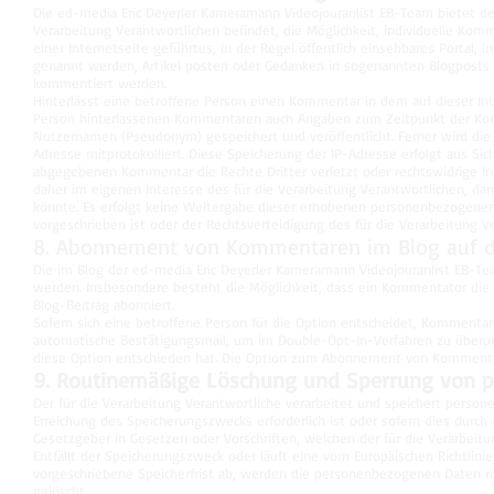
Die ed-media Eric Deyerler Kameramann Videojouranlist EB-Team bietet den
Verarbeitung Verantwortlichen befindet, die Möglichkeit, individuelle Komm
einer Internetseite geführtes, in der Regel öffentlich einsehbares Portal
genannt werden, Artikel posten oder Gedanken in sogenannten Blogposts n
kommentiert werden.
Hinterlässt eine betroffene Person einen Kommentar in dem auf dieser In
Person hinterlassenen Kommentaren auch Angaben zum Zeitpunkt der Ko
Nutzernamen (Pseudonym) gespeichert und veröffentlicht. Ferner wird die 
Adresse mitprotokolliert. Diese Speicherung der IP-Adresse erfolgt aus Sic
abgegebenen Kommentar die Rechte Dritter verletzt oder rechtswidrige In
daher im eigenen Interesse des für die Verarbeitung Verantwortlichen, dam
könnte. Es erfolgt keine Weitergabe dieser erhobenen personenbezogenen 
vorgeschrieben ist oder der Rechtsverteidigung des für die Verarbeitung Ve
8. Abonnement von Kommentaren im Blog auf de
Die im Blog der ed-media Eric Deyerler Kameramann Videojouranlist EB-
werden. Insbesondere besteht die Möglichkeit, dass ein Kommentator 
Blog-Beitrag abonniert.
Sofern sich eine betroffene Person für die Option entscheidet, Kommentar
automatische Bestätigungsmail, um im Double-Opt-In-Verfahren zu überprü
diese Option entschieden hat. Die Option zum Abonnement von Kommenta
9. Routinemäßige Löschung und Sperrung von 
Der für die Verarbeitung Verantwortliche verarbeitet und speichert perso
Erreichung des Speicherungszwecks erforderlich ist oder sofern dies durc
Gesetzgeber in Gesetzen oder Vorschriften, welchen der für die Verarbeitu
Entfällt der Speicherungszweck oder läuft eine vom Europäischen Richtli
vorgeschriebene Speicherfrist ab, werden die personenbezogenen Daten r
gelöscht.