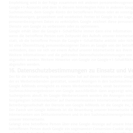
Empfehlung wird in der Folge zusammen mit anderen personenbezogenen
Google+1-Accounts und dem in diesem hinterlegten Foto in anderen Goog
Suchmaschine, dem Google-Konto der betroffenen Person oder an sonstige
Werbeanzeigen, gespeichert und verarbeitet. Ferner ist Google in der Lage
personenbezogenen Daten zu verknüpfen. Google zeichnet diese personen
Dienste von Google zu verbessern oder zu optimieren.
Google erhält über die Google+-Schaltfläche immer dann eine Information 
wenn die betroffene Person zum Zeitpunkt des Aufrufs unserer Internetsei
statt, ob die betroffene Person die Google+-Schaltfläche anklickt oder nich
Ist eine Übermittlung personenbezogener Daten an Google von der betroff
verhindern, dass sie sich vor einem Aufruf unserer Internetseite aus ihre
Weitere Informationen und die geltenden Datenschutzbestimmungen von
abgerufen werden. Weitere Hinweise von Google zur Google+1-Schaltfläc
abgerufen werden.
16. Datenschutzbestimmungen zu Einsatz und 
Der für die Verarbeitung Verantwortliche hat auf dieser Internetseite Goo
der es Werbetreibenden gestattet, sowohl Anzeigen in den Suchmaschine
Google AdWords ermöglicht es einem Werbetreibenden, vorab bestimmte Sc
Suchmaschinenergebnissen von Google ausschließlich dann angezeigt wird
Suchergebnis abruft. Im Google-Werbenetzwerk werden die Anzeigen mitt
festgelegten Schlüsselwörter auf themenrelevanten Internetseiten verteilt
Betreibergesellschaft der Dienste von Google AdWords ist die Google Inc.
Der Zweck von Google AdWords ist die Bewerbung unserer Internetseite d
Internetseiten von Drittunternehmen und in den Suchmaschinenergebnis
unserer Internetseite.
Gelangt eine betroffene Person über eine Google-Anzeige auf unsere Inte
betroffenen Person durch Google ein sogenannter Conversion-Cookie abgel