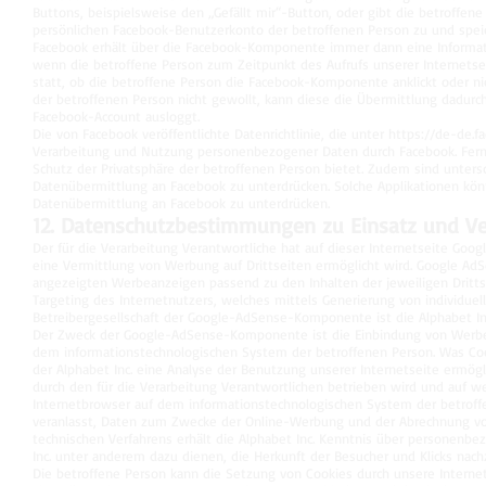
Buttons, beispielsweise den „Gefällt mir“-Button, oder gibt die betroff
persönlichen Facebook-Benutzerkonto der betroffenen Person zu und spe
Facebook erhält über die Facebook-Komponente immer dann eine Informatio
wenn die betroffene Person zum Zeitpunkt des Aufrufs unserer Internetseit
statt, ob die betroffene Person die Facebook-Komponente anklickt oder nic
der betroffenen Person nicht gewollt, kann diese die Übermittlung dadurch
Facebook-Account ausloggt.
Die von Facebook veröffentlichte Datenrichtlinie, die unter
https://de-de.f
Verarbeitung und Nutzung personenbezogener Daten durch Facebook. Ferne
Schutz der Privatsphäre der betroffenen Person bietet. Zudem sind untersch
Datenübermittlung an Facebook zu unterdrücken. Solche Applikationen kö
Datenübermittlung an Facebook zu unterdrücken.
12. Datenschutzbestimmungen zu Einsatz und 
Der für die Verarbeitung Verantwortliche hat auf dieser Internetseite Goo
eine Vermittlung von Werbung auf Drittseiten ermöglicht wird. Google AdS
angezeigten Werbeanzeigen passend zu den Inhalten der jeweiligen Dritt
Targeting des Internetnutzers, welches mittels Generierung von individuel
Betreibergesellschaft der Google-AdSense-Komponente ist die Alphabet In
Der Zweck der Google-AdSense-Komponente ist die Einbindung von Werbean
dem informationstechnologischen System der betroffenen Person. Was Cook
der Alphabet Inc. eine Analyse der Benutzung unserer Internetseite ermöglic
durch den für die Verarbeitung Verantwortlichen betrieben wird und auf 
Internetbrowser auf dem informationstechnologischen System der betrof
veranlasst, Daten zum Zwecke der Online-Werbung und der Abrechnung von
technischen Verfahrens erhält die Alphabet Inc. Kenntnis über personenbe
Inc. unter anderem dazu dienen, die Herkunft der Besucher und Klicks nac
Die betroffene Person kann die Setzung von Cookies durch unsere Internets