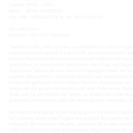
Telefon: 09122 - 76544
0176-410.76544
Mobil
USt.-IdNr.: DE245245478 St.-Nr. 247/211/10202
Büro München:
Krünerstr. 109, 81377 München
"Gemäß § 5 Abs.1 TDG sind wir ausschließlich nur für die eigen
Anbieter sind wir gemäß § 5 Abs.2 TDG nur verantwortlich, w
positive Kenntnis haben und es technisch möglich und zumutb
verpflichtet, in periodischen Abständen den Inhalt von Angeb
überprüfen. Sobald wir von dem rechtswidrigen Inhalt der We
unserer Seite entfernt. Weiterhin möchten wir ausdrücklich be
Inhalte der gelinkten Seiten haben. Deshalb distanzieren wir 
Seiten auf der gesamten Website inkl. aller Unterseiten. Die
Links und für alle Inhalte der Seiten, zu denen Links oder Ba
geltendes Urheberrecht oder das Markengesetz verstoßen, we
Datenschutzerklärung für die Nutzung von Facebook-Plugins
Auf unseren Seiten sind Plugins des sozialen Netzwerks Face
integriert. Die Facebook-Plugins, erkennen Sie an dem Faceb
Seite. Eine Übersicht über die Facebook-Plugins finden Sie u