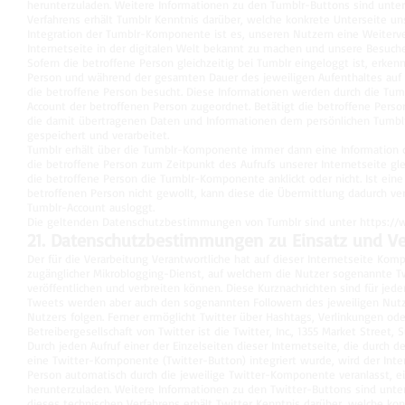
herunterzuladen. Weitere Informationen zu den Tumblr-Buttons sind unte
Verfahrens erhält Tumblr Kenntnis darüber, welche konkrete Unterseite un
Integration der Tumblr-Komponente ist es, unseren Nutzern eine Weiterver
Internetseite in der digitalen Welt bekannt zu machen und unsere Besuch
Sofern die betroffene Person gleichzeitig bei Tumblr eingeloggt ist, erken
Person und während der gesamten Dauer des jeweiligen Aufenthaltes auf u
die betroffene Person besucht. Diese Informationen werden durch die T
Account der betroffenen Person zugeordnet. Betätigt die betroffene Perso
die damit übertragenen Daten und Informationen dem persönlichen Tumbl
gespeichert und verarbeitet.
Tumblr erhält über die Tumblr-Komponente immer dann eine Information d
die betroffene Person zum Zeitpunkt des Aufrufs unserer Internetseite glei
die betroffene Person die Tumblr-Komponente anklickt oder nicht. Ist eine
betroffenen Person nicht gewollt, kann diese die Übermittlung dadurch ver
Tumblr-Account ausloggt.
Die geltenden Datenschutzbestimmungen von Tumblr sind unter
https://
21. Datenschutzbestimmungen zu Einsatz und V
Der für die Verarbeitung Verantwortliche hat auf dieser Internetseite Kompo
zugänglicher Mikroblogging-Dienst, auf welchem die Nutzer sogenannte Twe
veröffentlichen und verbreiten können. Diese Kurznachrichten sind für jed
Tweets werden aber auch den sogenannten Followern des jeweiligen Nutze
Nutzers folgen. Ferner ermöglicht Twitter über Hashtags, Verlinkungen od
Betreibergesellschaft von Twitter ist die Twitter, Inc., 1355 Market Street, 
Durch jeden Aufruf einer der Einzelseiten dieser Internetseite, die durch 
eine Twitter-Komponente (Twitter-Button) integriert wurde, wird der Int
Person automatisch durch die jeweilige Twitter-Komponente veranlasst, 
herunterzuladen. Weitere Informationen zu den Twitter-Buttons sind unt
dieses technischen Verfahrens erhält Twitter Kenntnis darüber, welche kon