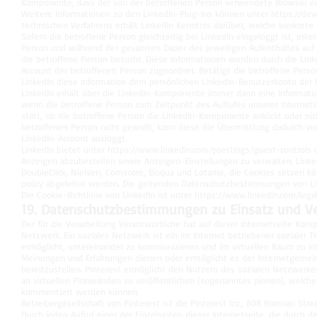
Komponente, dass der von der betroffenen Person verwendete Browser ei
Weitere Informationen zu den LinkedIn-Plug-Ins können unter
https://dev
technischen Verfahrens erhält LinkedIn Kenntnis darüber, welche konkrete 
Sofern die betroffene Person gleichzeitig bei LinkedIn eingeloggt ist, erk
Person und während der gesamten Dauer des jeweiligen Aufenthaltes auf u
die betroffene Person besucht. Diese Informationen werden durch die Li
Account der betroffenen Person zugeordnet. Betätigt die betroffene Person
LinkedIn diese Information dem persönlichen LinkedIn-Benutzerkonto der
LinkedIn erhält über die LinkedIn-Komponente immer dann eine Information
wenn die betroffene Person zum Zeitpunkt des Aufrufes unserer Internetsei
statt, ob die betroffene Person die LinkedIn-Komponente anklickt oder nich
betroffenen Person nicht gewollt, kann diese die Übermittlung dadurch ver
LinkedIn-Account ausloggt.
LinkedIn bietet unter
https://www.linkedin.com/psettings/guest-controls
d
Anzeigen abzubestellen sowie Anzeigen-Einstellungen zu verwalten. LinkedI
DoubleClick, Nielsen, Comscore, Eloqua und Lotame, die Cookies setzen k
policy
abgelehnt werden. Die geltenden Datenschutzbestimmungen von Li
Die Cookie-Richtlinie von LinkedIn ist unter
https://www.linkedin.com/legal
19. Datenschutzbestimmungen zu Einsatz und V
Der für die Verarbeitung Verantwortliche hat auf dieser Internetseite Kompo
Netzwerk. Ein soziales Netzwerk ist ein im Internet betriebener sozialer T
ermöglicht, untereinander zu kommunizieren und im virtuellen Raum zu int
Meinungen und Erfahrungen dienen oder ermöglicht es der Internetgemei
bereitzustellen. Pinterest ermöglicht den Nutzern des sozialen Netzwerke
an virtuellen Pinnwänden zu veröffentlichen (sogenanntes pinnen), welc
kommentiert werden können.
Betreibergesellschaft von Pinterest ist die Pinterest Inc., 808 Brannan Stre
Durch jeden Aufruf einer der Einzelseiten dieser Internetseite, die durch 