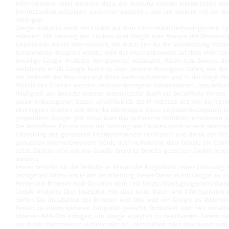
Informationen unter anderem dazu, die Nutzung unserer Internetseite aus
Internetseiten aufzeigen, zusammenzustellen, und um weitere mit der Nu
erbringen.
Google Analytics setzt ein Cookie auf dem informationstechnologischen S
erläutert. Mit Setzung des Cookies wird Google eine Analyse der Benutzung
Einzelseiten dieser Internetseite, die durch den für die Verarbeitung Vera
Komponente integriert wurde, wird der Internetbrowser auf dem informat
jeweilige Google-Analytics-Komponente veranlasst, Daten zum Zwecke der
Verfahrens erhält Google Kenntnis über personenbezogene Daten, wie der
die Herkunft der Besucher und Klicks nachzuvollziehen und in der Folge P
Mittels des Cookies werden personenbezogene Informationen, beispielsweis
Häufigkeit der Besuche unserer Internetseite durch die betroffene Person
personenbezogenen Daten, einschließlich der IP-Adresse des von der betr
Vereinigten Staaten von Amerika übertragen. Diese personenbezogenen Da
gespeichert. Google gibt diese über das technische Verfahren erhobenen
Die betroffene Person kann die Setzung von Cookies durch unsere Internets
Einstellung des genutzten Internetbrowsers verhindern und damit der Set
genutzten Internetbrowsers würde auch verhindern, dass Google ein Cook
setzt. Zudem kann ein von Google Analytics bereits gesetzter Cookie jed
werden.
Ferner besteht für die betroffene Person die Möglichkeit, einer Erfassung 
bezogenen Daten sowie der Verarbeitung dieser Daten durch Google zu wid
Person ein Browser-Add-On unter dem Link
https://tools.google.com/dlp
Google Analytics über JavaScript mit, dass keine Daten und Informationen
dürfen. Die Installation des Browser-Add-Ons wird von Google als Widers
Person zu einem späteren Zeitpunkt gelöscht, formatiert oder neu installi
Browser-Add-Ons erfolgen, um Google Analytics zu deaktivieren. Sofern d
die ihrem Machtbereich zuzurechnen ist, deinstalliert oder deaktiviert wird