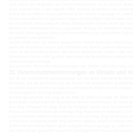
wird. Zweck der Integration der Twitter-Komponente ist es, unseren Nutze
diese Internetseite in der digitalen Welt bekannt zu machen und unsere 
Sofern die betroffene Person gleichzeitig bei Twitter eingeloggt ist, erke
Person und während der gesamten Dauer des jeweiligen Aufenthaltes auf u
die betroffene Person besucht. Diese Informationen werden durch die Tw
Account der betroffenen Person zugeordnet. Betätigt die betroffene Person
die damit übertragenen Daten und Informationen dem persönlichen Twitte
gespeichert und verarbeitet.
Twitter erhält über die Twitter-Komponente immer dann eine Information d
wenn die betroffene Person zum Zeitpunkt des Aufrufs unserer Internetseit
statt, ob die betroffene Person die Twitter-Komponente anklickt oder nicht
betroffenen Person nicht gewollt, kann diese die Übermittlung dadurch ver
Twitter-Account ausloggt.
Die geltenden Datenschutzbestimmungen von Twitter sind unter
https://
22. Datenschutzbestimmungen zu Einsatz und 
Der für die Verarbeitung Verantwortliche hat auf dieser Internetseite Kompo
Netzwerk, das die Konnektierung der Nutzer mit bestehenden Geschäftsk
einzelnen Nutzer können bei Xing ein persönliches Profil von sich anleg
Stellenangebote auf Xing veröffentlichen.
Betreibergesellschaft von Xing ist die XING SE, Dammtorstraße 30, 20354 
Durch jeden Aufruf einer der Einzelseiten dieser Internetseite, die durch 
eine Xing-Komponente (Xing-Plug-In) integriert wurde, wird der Internet
Person automatisch durch die jeweilige Xing-Komponente veranlasst, ein
herunterzuladen. Weitere Informationen zum den Xing-Plug-Ins können u
technischen Verfahrens erhält Xing Kenntnis darüber, welche konkrete Unte
Sofern die betroffene Person gleichzeitig bei Xing eingeloggt ist, erkennt
und während der gesamten Dauer des jeweiligen Aufenthaltes auf unserer I