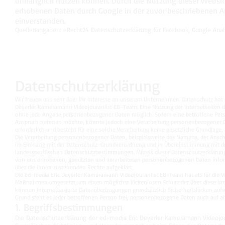
umfänglich nutzen können. Durch die Nutzung dieser Website 
erhobenen Daten durch Google in der zuvor beschriebenen 
einverstanden.
Quellenangaben: eRecht24 Datenschutzerklärung für Facebook, Google Anal
Datenschutzerklärung
Wir freuen uns sehr über Ihr Interesse an unserem Unternehmen. Datenschutz hat 
Deyerler Kameramann Videojouranlist EB-Team. Eine Nutzung der Internetseiten d
ohne jede Angabe personenbezogener Daten möglich. Sofern eine betroffene Pers
Anspruch nehmen möchte, könnte jedoch eine Verarbeitung personenbezogener Dat
erforderlich und besteht für eine solche Verarbeitung keine gesetzliche Grundlage,
Die Verarbeitung personenbezogener Daten, beispielsweise des Namens, der Anschr
im Einklang mit der Datenschutz-Grundverordnung und in Übereinstimmung mit d
landesspezifischen Datenschutzbestimmungen. Mittels dieser Datenschutzerklärun
von uns erhobenen, genutzten und verarbeiteten personenbezogenen Daten inform
über die ihnen zustehenden Rechte aufgeklärt.
Die ed-media Eric Deyerler Kameramann Videojouranlist EB-Team hat als für die V
Maßnahmen umgesetzt, um einen möglichst lückenlosen Schutz der über diese Int
können Internetbasierte Datenübertragungen grundsätzlich Sicherheitslücken aufw
Grund steht es jeder betroffenen Person frei, personenbezogene Daten auch auf al
1. Begriffsbestimmungen
Die Datenschutzerklärung der ed-media Eric Deyerler Kameramann Videojour