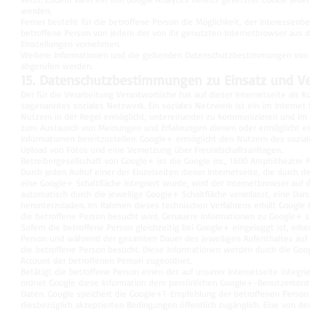
werden.
Ferner besteht für die betroffene Person die Möglichkeit, der interesse
betroffene Person von jedem der von ihr genutzten Internetbrowser aus 
Einstellungen vornehmen.
Weitere Informationen und die geltenden Datenschutzbestimmungen von
abgerufen werden.
15. Datenschutzbestimmungen zu Einsatz und 
Der für die Verarbeitung Verantwortliche hat auf dieser Internetseite als 
sogenanntes soziales Netzwerk. Ein soziales Netzwerk ist ein im Internet 
Nutzern in der Regel ermöglicht, untereinander zu kommunizieren und im v
zum Austausch von Meinungen und Erfahrungen dienen oder ermöglicht e
Informationen bereitzustellen. Google+ ermöglicht den Nutzern des sozial
Upload von Fotos und eine Vernetzung über Freundschaftsanfragen.
Betreibergesellschaft von Google+ ist die Google Inc., 1600 Amphitheatre
Durch jeden Aufruf einer der Einzelseiten dieser Internetseite, die durch 
eine Google+ Schaltfläche integriert wurde, wird der Internetbrowser au
automatisch durch die jeweilige Google+ Schaltfläche veranlasst, eine Da
herunterzuladen. Im Rahmen dieses technischen Verfahrens erhält Google K
die betroffene Person besucht wird. Genauere Informationen zu Google+ 
Sofern die betroffene Person gleichzeitig bei Google+ eingeloggt ist, erk
Person und während der gesamten Dauer des jeweiligen Aufenthaltes auf u
die betroffene Person besucht. Diese Informationen werden durch die Go
Account der betroffenen Person zugeordnet.
Betätigt die betroffene Person einen der auf unserer Internetseite integ
ordnet Google diese Information dem persönlichen Google+-Benutzerkont
Daten. Google speichert die Google+1-Empfehlung der betroffenen Perso
diesbezüglich akzeptierten Bedingungen öffentlich zugänglich. Eine von d