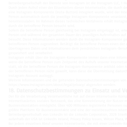
Betreibergesellschaft der Dienste von Instagram ist die Instagram LLC, 1 Hac
Durch jeden Aufruf einer der Einzelseiten dieser Internetseite, die durch 
eine Instagram-Komponente (Insta-Button) integriert wurde, wird der In
Person automatisch durch die jeweilige Instagram-Komponente veranlass
herunterzuladen. Im Rahmen dieses technischen Verfahrens erhält Instagra
durch die betroffene Person besucht wird.
Sofern die betroffene Person gleichzeitig bei Instagram eingeloggt ist, er
Person und während der gesamten Dauer des jeweiligen Aufenthaltes auf u
besucht. Diese Informationen werden durch die Instagram-Komponente g
betroffenen Person zugeordnet. Betätigt die betroffene Person einen der 
übertragenen Daten und Informationen dem persönlichen Instagram-Benut
gespeichert und verarbeitet.
Instagram erhält über die Instagram-Komponente immer dann eine Informat
wenn die betroffene Person zum Zeitpunkt des Aufrufs unserer Internetseit
statt, ob die betroffene Person die Instagram-Komponente anklickt oder ni
der betroffenen Person nicht gewollt, kann diese die Übermittlung dadurch
Instagram-Account ausloggt.
Weitere Informationen und die geltenden Datenschutzbestimmungen von
https://www.instagram.com/about/legal/privacy/
abgerufen werden.
18. Datenschutzbestimmungen zu Einsatz und V
Der für die Verarbeitung Verantwortliche hat auf dieser Internetseite Komp
Internetbasiertes soziales Netzwerk, das eine Konnektierung der Nutzer
Businesskontakten ermöglicht. Über 400 Millionen registrierte Personen nu
größte Plattform für Businesskontakte und eine der meistbesuchten Intern
Betreibergesellschaft von LinkedIn ist die LinkedIn Corporation, 2029 Sti
außerhalb der USA ist LinkedIn Ireland, Privacy Policy Issues, Wilton Plaza, W
Bei jedem einzelnen Abruf unserer Internetseite, die mit einer LinkedIn-K