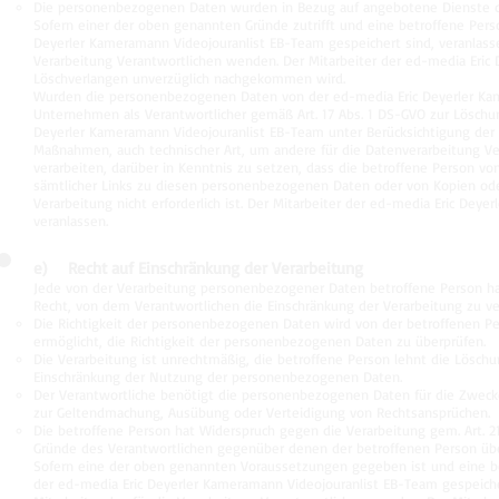
Die personenbezogenen Daten wurden in Bezug auf angebotene Dienste der
Sofern einer der oben genannten Gründe zutrifft und eine betroffene Per
Deyerler Kameramann Videojouranlist EB-Team gespeichert sind, veranlassen
Verarbeitung Verantwortlichen wenden. Der Mitarbeiter der ed-media Eric
Löschverlangen unverzüglich nachgekommen wird.
Wurden die personenbezogenen Daten von der ed-media Eric Deyerler Kam
Unternehmen als Verantwortlicher gemäß Art. 17 Abs. 1 DS-GVO zur Löschun
Deyerler Kameramann Videojouranlist EB-Team unter Berücksichtigung de
Maßnahmen, auch technischer Art, um andere für die Datenverarbeitung Ve
verarbeiten, darüber in Kenntnis zu setzen, dass die betroffene Person v
sämtlicher Links zu diesen personenbezogenen Daten oder von Kopien ode
Verarbeitung nicht erforderlich ist. Der Mitarbeiter der ed-media Eric De
veranlassen.
e) Recht auf Einschränkung der Verarbeitung
Jede von der Verarbeitung personenbezogener Daten betroffene Person h
Recht, von dem Verantwortlichen die Einschränkung der Verarbeitung zu v
Die Richtigkeit der personenbezogenen Daten wird von der betroffenen Per
ermöglicht, die Richtigkeit der personenbezogenen Daten zu überprüfen.
Die Verarbeitung ist unrechtmäßig, die betroffene Person lehnt die Lösc
Einschränkung der Nutzung der personenbezogenen Daten.
Der Verantwortliche benötigt die personenbezogenen Daten für die Zwecke 
zur Geltendmachung, Ausübung oder Verteidigung von Rechtsansprüchen.
Die betroffene Person hat Widerspruch gegen die Verarbeitung gem. Art. 21
Gründe des Verantwortlichen gegenüber denen der betroffenen Person üb
Sofern eine der oben genannten Voraussetzungen gegeben ist und eine b
der ed-media Eric Deyerler Kameramann Videojouranlist EB-Team gespeicher