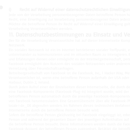
i) Recht auf Widerruf einer datenschutzrechtlichen Einwilligu
Jede von der Verarbeitung personenbezogener Daten betroffene Person h
Recht, eine Einwilligung zur Verarbeitung personenbezogener Daten jederz
Möchte die betroffene Person ihr Recht auf Widerruf einer Einwilligung gel
Verarbeitung Verantwortlichen wenden.
11. Datenschutzbestimmungen zu Einsatz und 
Der für die Verarbeitung Verantwortliche hat auf dieser Internetseite Ko
Netzwerk.
Ein soziales Netzwerk ist ein im Internet betriebener sozialer Treffpunkt,
untereinander zu kommunizieren und im virtuellen Raum zu interagieren. 
und Erfahrungen dienen oder ermöglicht es der Internetgemeinschaft, per
Facebook ermöglicht den Nutzern des sozialen Netzwerkes unter anderem d
Vernetzung über Freundschaftsanfragen.
Betreibergesellschaft von Facebook ist die Facebook, Inc., 1 Hacker Way, 
Verantwortlicher ist, wenn eine betroffene Person außerhalb der USA oder K
Harbour, Dublin 2, Ireland.
Durch jeden Aufruf einer der Einzelseiten dieser Internetseite, die durch 
eine Facebook-Komponente (Facebook-Plug-In) integriert wurde, wird der
betroffenen Person automatisch durch die jeweilige Facebook-Komponent
von Facebook herunterzuladen. Eine Gesamtübersicht über alle Facebook-P
locale=de_DE
abgerufen werden. Im Rahmen dieses technischen Verfahrens
Internetseite durch die betroffene Person besucht wird.
Sofern die betroffene Person gleichzeitig bei Facebook eingeloggt ist, er
Person und während der gesamten Dauer des jeweiligen Aufenthaltes auf u
die betroffene Person besucht. Diese Informationen werden durch die 
Facebook-Account der betroffenen Person zugeordnet. Betätigt die betroff