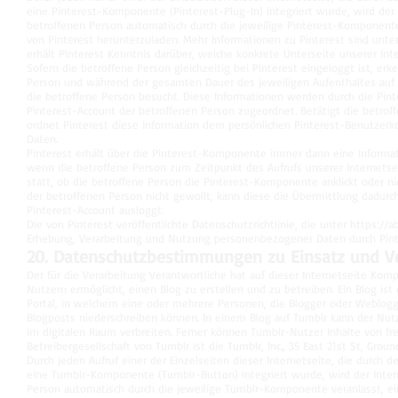
eine Pinterest-Komponente (Pinterest-Plug-In) integriert wurde, wird de
betroffenen Person automatisch durch die jeweilige Pinterest-Komponent
von Pinterest herunterzuladen. Mehr Informationen zu Pinterest sind unte
erhält Pinterest Kenntnis darüber, welche konkrete Unterseite unserer Int
Sofern die betroffene Person gleichzeitig bei Pinterest eingeloggt ist, er
Person und während der gesamten Dauer des jeweiligen Aufenthaltes auf u
die betroffene Person besucht. Diese Informationen werden durch die Pi
Pinterest-Account der betroffenen Person zugeordnet. Betätigt die betroff
ordnet Pinterest diese Information dem persönlichen Pinterest-Benutzer
Daten.
Pinterest erhält über die Pinterest-Komponente immer dann eine Informati
wenn die betroffene Person zum Zeitpunkt des Aufrufs unserer Internetseit
statt, ob die betroffene Person die Pinterest-Komponente anklickt oder nic
der betroffenen Person nicht gewollt, kann diese die Übermittlung dadurch
Pinterest-Account ausloggt.
Die von Pinterest veröffentlichte Datenschutzrichtlinie, die unter
https://a
Erhebung, Verarbeitung und Nutzung personenbezogener Daten durch Pint
20. Datenschutzbestimmungen zu Einsatz und 
Der für die Verarbeitung Verantwortliche hat auf dieser Internetseite Komp
Nutzern ermöglicht, einen Blog zu erstellen und zu betreiben. Ein Blog ist 
Portal, in welchem eine oder mehrere Personen, die Blogger oder Weblog
Blogposts niederschreiben können. In einem Blog auf Tumblr kann der Nutze
im digitalen Raum verbreiten. Ferner können Tumblr-Nutzer Inhalte von f
Betreibergesellschaft von Tumblr ist die Tumblr, Inc., 35 East 21st St, Grou
Durch jeden Aufruf einer der Einzelseiten dieser Internetseite, die durch 
eine Tumblr-Komponente (Tumblr-Button) integriert wurde, wird der Inte
Person automatisch durch die jeweilige Tumblr-Komponente veranlasst, 