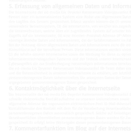
vollumfänglich nutzbar.
5. Erfassung von allgemeinen Daten und Inform
Die Internetseite der ed-media Eric Deyerler Kameramann Videojouranlist 
Person oder ein automatisiertes System eine Reihe von allgemeinen Date
den Logfiles des Servers gespeichert. Erfasst werden können die (1) ver
verwendete Betriebssystem, (3) die Internetseite, von welcher ein zugreif
die Unterwebseiten, welche über ein zugreifendes System auf unserer Int
Zugriffs auf die Internetseite, (6) eine Internet-Protokoll-Adresse (IP-Adr
sonstige ähnliche Daten und Informationen, die der Gefahrenabwehr im Fal
Bei der Nutzung dieser allgemeinen Daten und Informationen zieht die ed
Rückschlüsse auf die betroffene Person. Diese Informationen werden vielmeh
(2) die Inhalte unserer Internetseite sowie die Werbung für diese zu optim
informationstechnologischen Systeme und der Technik unserer Internetsei
Cyberangriffes die zur Strafverfolgung notwendigen Informationen berei
die ed-media Eric Deyerler Kameramann Videojouranlist EB-Team daher ein
und die Datensicherheit in unserem Unternehmen zu erhöhen, um letztlich
personenbezogenen Daten sicherzustellen. Die anonymen Daten der Server
angegebenen personenbezogenen Daten gespeichert.
6. Kontaktmöglichkeit über die Internetseite
Die Internetseite der ed-media Eric Deyerler Kameramann Videojouranlist 
schnelle elektronische Kontaktaufnahme zu unserem Unternehmen sowie e
allgemeine Adresse der sogenannten elektronischen Post (E-Mail-Adresse) 
Kontaktformular den Kontakt mit dem für die Verarbeitung Verantwortlich
personenbezogenen Daten automatisch gespeichert. Solche auf freiwilliger
Verantwortlichen übermittelten personenbezogenen Daten werden für Zwe
gespeichert. Es erfolgt keine Weitergabe dieser personenbezogenen Daten 
7. Kommentarfunktion im Blog auf der Internets