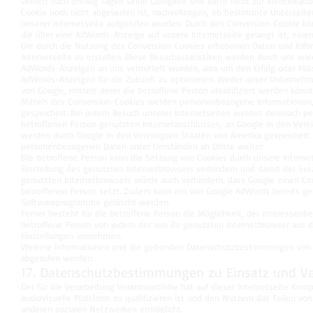
verliert nach dreißig Tagen seine Gültigkeit und dient nicht zur Identifika
Cookie noch nicht abgelaufen ist, nachvollzogen, ob bestimmte Unterseit
unserer Internetseite aufgerufen wurden. Durch den Conversion-Cookie kön
die über eine AdWords-Anzeige auf unsere Internetseite gelangt ist, eine
Die durch die Nutzung des Conversion-Cookies erhobenen Daten und Info
Internetseite zu erstellen. Diese Besuchsstatistiken werden durch uns w
AdWords-Anzeigen an uns vermittelt wurden, also um den Erfolg oder Mis
AdWords-Anzeigen für die Zukunft zu optimieren. Weder unser Unterneh
von Google, mittels derer die betroffene Person identifiziert werden könnt
Mittels des Conversion-Cookies werden personenbezogene Informationen, b
gespeichert. Bei jedem Besuch unserer Internetseiten werden demnach pe
betroffenen Person genutzten Internetanschlusses, an Google in den Ver
werden durch Google in den Vereinigten Staaten von Amerika gespeichert.
personenbezogenen Daten unter Umständen an Dritte weiter.
Die betroffene Person kann die Setzung von Cookies durch unsere Internets
Einstellung des genutzten Internetbrowsers verhindern und damit der Set
genutzten Internetbrowsers würde auch verhindern, dass Google einen Co
betroffenen Person setzt. Zudem kann ein von Google AdWords bereits ges
Softwareprogramme gelöscht werden.
Ferner besteht für die betroffene Person die Möglichkeit, der interesse
betroffene Person von jedem der von ihr genutzten Internetbrowser aus 
Einstellungen vornehmen.
Weitere Informationen und die geltenden Datenschutzbestimmungen von
abgerufen werden.
17. Datenschutzbestimmungen zu Einsatz und 
Der für die Verarbeitung Verantwortliche hat auf dieser Internetseite Komp
audiovisuelle Plattform zu qualifizieren ist und den Nutzern das Teilen v
anderen sozialen Netzwerken ermöglicht.