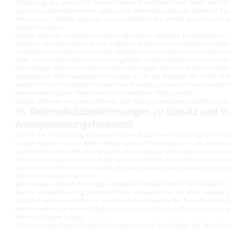
Einstellung des genutzten Internetbrowsers verhindern und damit der Set
genutzten Internetbrowsers würde auch verhindern, dass die Alphabet Inc
Person setzt. Zudem kann ein von der Alphabet Inc. bereits gesetzter Co
gelöscht werden.
Google AdSense verwendet zudem sogenannte Zählpixel. Ein Zählpixel ist ei
Logdatei-Aufzeichnung und eine Logdatei-Analyse zu ermöglichen, wodurc
eingebetteten Zählpixels kann die Alphabet Inc. erkennen, ob und wann e
Links von der betroffenen Person angeklickt wurden. Zählpixel dienen unt
Über Google AdSense werden personenbezogene Daten und Informationen,
angezeigten Werbeanzeigen notwendig ist, an die Alphabet Inc. in die Ve
werden in den Vereinigten Staaten von Amerika gespeichert und verarbeite
personenbezogenen Daten unter Umständen an Dritte weiter.
Google-AdSense wird unter diesem Link
https://www.google.de/intl/de/ad
13. Datenschutzbestimmungen zu Einsatz und V
Anonymisierungsfunktion)
Der für die Verarbeitung Verantwortliche hat auf dieser Internetseite die
Google Analytics ist ein Web-Analyse-Dienst. Web-Analyse ist die Erheb
von Internetseiten. Ein Web-Analyse-Dienst erfasst unter anderem Daten d
Internetseite gekommen ist (sogenannte Referrer), auf welche Unterseiten
eine Unterseite betrachtet wurde. Eine Web-Analyse wird überwiegend zu
Internetwerbung eingesetzt.
Betreibergesellschaft der Google-Analytics-Komponente ist die Google Inc
Der für die Verarbeitung Verantwortliche verwendet für die Web-Analyse ü
Zusatzes wird die IP-Adresse des Internetanschlusses der betroffenen Per
Internetseiten aus einem Mitgliedstaat der Europäischen Union oder aus
Wirtschaftsraum erfolgt.
Der Zweck der Google-Analytics-Komponente ist die Analyse der Besucher