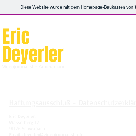
Diese Website wurde mit dem Homepage-Baukasten von
Eric
Deyerler
Videojournalist - Kameramann
Haftungsausschluß - Datenschutzerklä
Eric Deyerler,
Wasserberg 12,
91126 Schwabach
Email:
deyerler@videojournalist.info