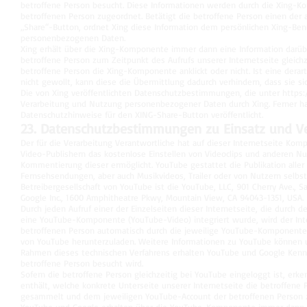
betroffene Person besucht. Diese Informationen werden durch die Xing-
betroffenen Person zugeordnet. Betätigt die betroffene Person einen der a
„Share“-Button, ordnet Xing diese Information dem persönlichen Xing-Ben
personenbezogenen Daten.
Xing erhält über die Xing-Komponente immer dann eine Information darübe
betroffene Person zum Zeitpunkt des Aufrufs unserer Internetseite gleichze
betroffene Person die Xing-Komponente anklickt oder nicht. Ist eine derar
nicht gewollt, kann diese die Übermittlung dadurch verhindern, dass sie si
Die von Xing veröffentlichten Datenschutzbestimmungen, die unter
https:
Verarbeitung und Nutzung personenbezogener Daten durch Xing. Ferner h
Datenschutzhinweise für den XING-Share-Button veröffentlicht.
23. Datenschutzbestimmungen zu Einsatz und 
Der für die Verarbeitung Verantwortliche hat auf dieser Internetseite Kom
Video-Publishern das kostenlose Einstellen von Videoclips und anderen Nu
Kommentierung dieser ermöglicht. YouTube gestattet die Publikation alle
Fernsehsendungen, aber auch Musikvideos, Trailer oder von Nutzern selbst 
Betreibergesellschaft von YouTube ist die YouTube, LLC, 901 Cherry Ave., S
Google Inc., 1600 Amphitheatre Pkwy, Mountain View, CA 94043-1351, USA.
Durch jeden Aufruf einer der Einzelseiten dieser Internetseite, die durch 
eine YouTube-Komponente (YouTube-Video) integriert wurde, wird der In
betroffenen Person automatisch durch die jeweilige YouTube-Komponente
von YouTube herunterzuladen. Weitere Informationen zu YouTube können
Rahmen dieses technischen Verfahrens erhalten YouTube und Google Kenntn
betroffene Person besucht wird.
Sofern die betroffene Person gleichzeitig bei YouTube eingeloggt ist, erk
enthält, welche konkrete Unterseite unserer Internetseite die betroffen
gesammelt und dem jeweiligen YouTube-Account der betroffenen Person 