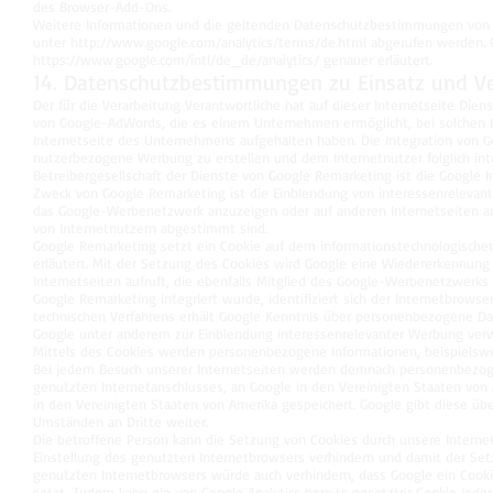
des Browser-Add-Ons.
Weitere Informationen und die geltenden Datenschutzbestimmungen von
unter
http://www.google.com/analytics/terms/de.html
abgerufen werden. G
https://www.google.com/intl/de_de/analytics/
genauer erläutert.
14. Datenschutzbestimmungen zu Einsatz und 
Der für die Verarbeitung Verantwortliche hat auf dieser Internetseite Die
von Google-AdWords, die es einem Unternehmen ermöglicht, bei solchen In
Internetseite des Unternehmens aufgehalten haben. Die Integration von
nutzerbezogene Werbung zu erstellen und dem Internetnutzer folglich in
Betreibergesellschaft der Dienste von Google Remarketing ist die Google 
Zweck von Google Remarketing ist die Einblendung von interessenrelevan
das Google-Werbenetzwerk anzuzeigen oder auf anderen Internetseiten anz
von Internetnutzern abgestimmt sind.
Google Remarketing setzt ein Cookie auf dem informationstechnologische
erläutert. Mit der Setzung des Cookies wird Google eine Wiedererkennung 
Internetseiten aufruft, die ebenfalls Mitglied des Google-Werbenetzwerks s
Google Remarketing integriert wurde, identifiziert sich der Internetbrow
technischen Verfahrens erhält Google Kenntnis über personenbezogene Dat
Google unter anderem zur Einblendung interessenrelevanter Werbung ver
Mittels des Cookies werden personenbezogene Informationen, beispielswei
Bei jedem Besuch unserer Internetseiten werden demnach personenbezogen
genutzten Internetanschlusses, an Google in den Vereinigten Staaten vo
in den Vereinigten Staaten von Amerika gespeichert. Google gibt diese 
Umständen an Dritte weiter.
Die betroffene Person kann die Setzung von Cookies durch unsere Internets
Einstellung des genutzten Internetbrowsers verhindern und damit der Set
genutzten Internetbrowsers würde auch verhindern, dass Google ein Cook
setzt. Zudem kann ein von Google Analytics bereits gesetzter Cookie jed