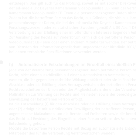
einzulegen. Dies gilt auch für das Profiling, soweit es mit solcher Direkt
der ed-media Eric Deyerler Kameramann Videojouranlist EB-Team der Verar
Kameramann Videojouranlist EB-Team die personenbezogenen Daten nicht 
Zudem hat die betroffene Person das Recht, aus Gründen, die sich aus ihr
personenbezogener Daten, die bei der ed-media Eric Deyerler Kameramann 
Forschungszwecken oder zu statistischen Zwecken gemäß Art. 89 Abs. 1 DS
Verarbeitung ist zur Erfüllung einer im öffentlichen Interesse liegenden Auf
Zur Ausübung des Rechts auf Widerspruch kann sich die betroffene Person
Videojouranlist EB-Team oder einen anderen Mitarbeiter wenden. Der bet
von Diensten der Informationsgesellschaft, ungeachtet der Richtlinie 2002
bei denen technische Spezifikationen verwendet werden.
h) Automatisierte Entscheidungen im Einzelfall einschließlich Pr
Jede von der Verarbeitung personenbezogener Daten betroffene Person h
Recht, nicht einer ausschließlich auf einer automatisierten Verarbeitung 
werden, die ihr gegenüber rechtliche Wirkung entfaltet oder sie in ähnliche
Abschluss oder die Erfüllung eines Vertrags zwischen der betroffenen Pers
Rechtsvorschriften der Union oder der Mitgliedstaaten, denen der Verantwo
Maßnahmen zur Wahrung der Rechte und Freiheiten sowie der berechtigten 
Einwilligung der betroffenen Person erfolgt.
Ist die Entscheidung (1) für den Abschluss oder die Erfüllung eines Vertr
oder (2) erfolgt sie mit ausdrücklicher Einwilligung der betroffenen Perso
angemessene Maßnahmen, um die Rechte und Freiheiten sowie die berech
das Recht auf Erwirkung des Eingreifens einer Person seitens des Verantw
Entscheidung gehört.
Möchte die betroffene Person Rechte mit Bezug auf automatisierte Entsch
Mitarbeiter des für die Verarbeitung Verantwortlichen wenden.