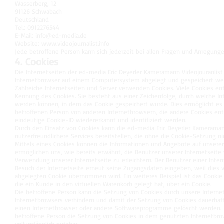
Wasserberg, 12
91126 Schwabach
Deutschland
Tel.: 0912276544
E-Mail:
info@ed-media.de
Website:
www.videojournalist.info
Jede betroffene Person kann sich jederzeit bei allen Fragen und Anregu
4. Cookies
Die Internetseiten der ed-media Eric Deyerler Kameramann Videojouranlis
Internetbrowser auf einem Computersystem abgelegt und gespeichert we
Zahlreiche Internetseiten und Server verwenden Cookies. Viele Cookies en
Kennung des Cookies. Sie besteht aus einer Zeichenfolge, durch welche I
werden können, in dem das Cookie gespeichert wurde. Dies ermöglicht es 
betroffenen Person von anderen Internetbrowsern, die andere Cookies ent
eindeutige Cookie-ID wiedererkannt und identifiziert werden.
Durch den Einsatz von Cookies kann die ed-media Eric Deyerler Kameraman
nutzerfreundlichere Services bereitstellen, die ohne die Cookie-Setzung n
Mittels eines Cookies können die Informationen und Angebote auf unserer
ermöglichen uns, wie bereits erwähnt, die Benutzer unserer Internetseit
Verwendung unserer Internetseite zu erleichtern. Der Benutzer einer Inte
Besuch der Internetseite erneut seine Zugangsdaten eingeben, weil die
abgelegten Cookie übernommen wird. Ein weiteres Beispiel ist das Cookie 
die ein Kunde in den virtuellen Warenkorb gelegt hat, über ein Cookie.
Die betroffene Person kann die Setzung von Cookies durch unsere Internet
Internetbrowsers verhindern und damit der Setzung von Cookies dauerhaft
einen Internetbrowser oder andere Softwareprogramme gelöscht werden. Die
betroffene Person die Setzung von Cookies in dem genutzten Internetbrow